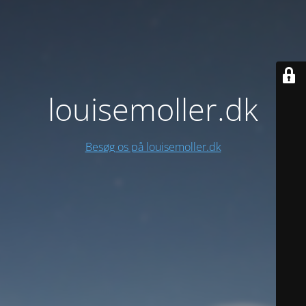
louisemoller.dk
Besøg os på louisemoller.dk