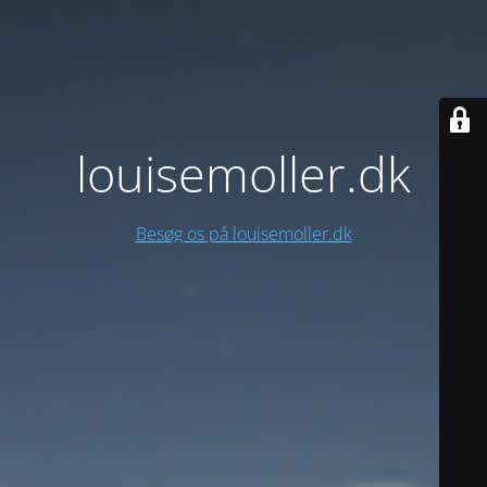
louisemoller.dk
Besøg os på louisemoller.dk